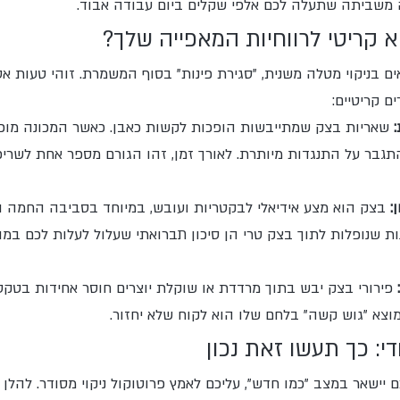
 משביתה שתעלה לכם אלפי שקלים ביום עבודה אבוד.
וא קריטי לרווחיות המאפייה שלך? 
ם בניקוי מטלה משנית, "סגירת פינות" בסוף המשמרת. זוהי טעות אסט
ם קריטיים:
 שאריות בצק שמתייבשות הופכות לקשות כאבן. כאשר המכונה מופע
תגבר על התנגדות מיותרת. לאורך זמן, זהו הגורם מספר אחת לשריפ
:
 בצק הוא מצע אידיאלי לבקטריות ועובש, במיוחד בסביבה החמה 
ות שנופלות לתוך בצק טרי הן סיכון תברואתי שעלול לעלות לכם במוני
 פירורי בצק יבש בתוך מרדדת או שוקלת יוצרים חוסר אחידות בטק
וצא "גוש קשה" בלחם שלו הוא לקוח שלא יחזור.
די: כך תעשו זאת נכון
יישאר במצב "כמו חדש", עליכם לאמץ פרוטוקול ניקוי מסודר. להלן