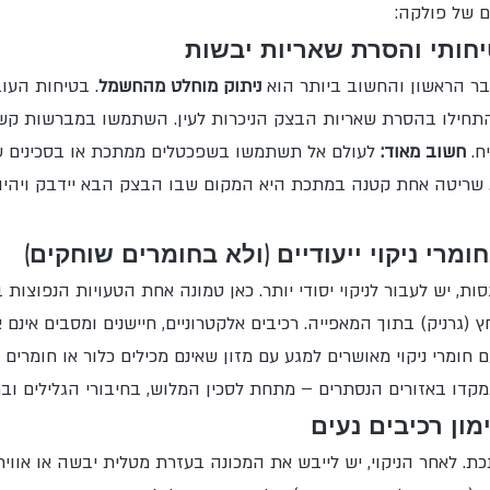
ם של פולקה:
בר הראשון והחשוב ביותר הוא 
ניתוק מוחלט מהחשמל
. בטיחות העו
התחילו בהסרת שאריות הבצק הניכרות לעין. השתמשו במברשות קשיחו
. 
חשוב מאוד:
 לעולם אל תשתמשו בשפכטלים ממתכת או בסכינים על
. שריטה אחת קטנה במתכת היא המקום שבו הבצק הבא יידבק ויהי
, יש לעבור לניקוי יסודי יותר. כאן טמונה אחת הטעויות הנפוצות ב
ץ (גרניק) בתוך המאפייה. רכיבים אלקטרוניים, חיישנים ומסבים אינם א
מרי ניקוי מאושרים למגע עם מזון שאינם מכילים כלור או חומרים ח
קדו באזורים הנסתרים – מתחת לסכין המלוש, בחיבורי הגלילים ובמ
. לאחר הניקוי, יש לייבש את המכונה בעזרת מטלית יבשה או אוויר 