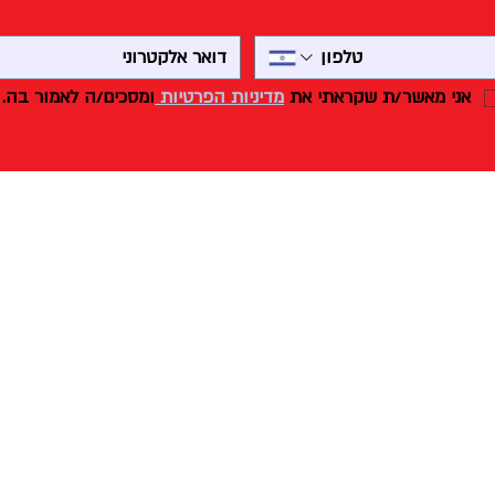
אני מאשר/ת שקראתי את 
מדיניות הפרטיות 
ומסכים/ה לאמור בה.
פולקה מסחר ושיווק
מכונות
ציוד למאפיות וקונדיטוריות
מיקסרים
אברהם בומה שביט 1
מלושים
ראשון לציון
מכונות לפיתות
יחידה D11
1
מולדרים
מיקוד 7559914
תנורים
שוקלות ומחלקות בצק
חדרי תפיחה