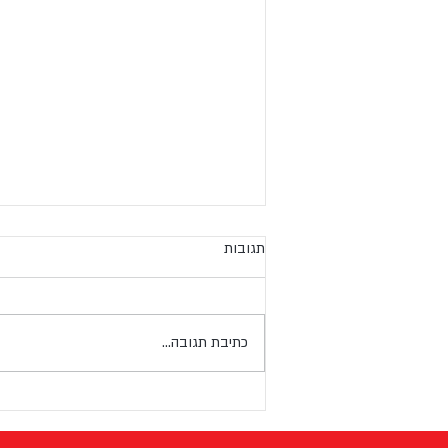
תגובות
כתיבת תגובה...
מדריך בחירה: כל מה שצריך לדעת
על ציוד למאפיות וקונדיטוריות