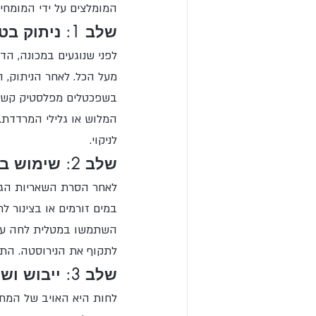
המומלצים על ידי המומחי
שלב 1: ניתוק בטיחותי והסרת שאריות יבשות
לפני שנוגעים במכונה, הד
מעל הכל. לאחר הניתוק, 
בשפכטלים מפלסטיק קשיח
המלוש או גלילי המרדדת
לניקוי.
שלב 2: שימוש בחומרי ניקוי ייעודיים (ולא בחומרים שוחקים)
לאחר הסרת השאריות הגסות
במים זורמים או בצינור לח
השתמשו במטלית לחה עם חו
לתקוף את הנירוסטה. התמ
שלב 3: ייבוש ושימון רכיבים נעים
לחות היא האויב של המתכת