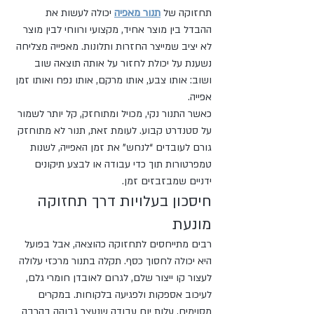
תחזוקה של 
תנור מאפיה
 יכולה לעשות את 
ההבדל בין מוצר אחיד, מקצועי ורווחי לבין מוצר 
לא יציב שמייצר החזרות ותלונות. מאפייה מצליחה 
נשענת על יכולת לחזור על אותה תוצאה שוב 
ושוב: אותו צבע, אותו מרקם, אותו נפח ואותו זמן 
אפייה.
כאשר התנור נקי, מכויל ומתוחזק, קל יותר לשמור 
על סטנדרט קבוע. לעומת זאת, תנור לא מתוחזק 
גורם לעובדים “לנחש” את זמן האפייה, לשנות 
טמפרטורות תוך כדי עבודה או לבצע תיקונים 
ידניים שמבזבזים זמן.
חיסכון בעלויות דרך תחזוקה 
מונעת
רבים מתייחסים לתחזוקה כהוצאה, אבל בפועל 
היא יכולה לחסוך כסף. תקלה בתנור מרכזי עלולה 
לעצור קו ייצור שלם, לגרום לאובדן חומרי גלם, 
לעיכוב אספקות ולפגיעה בלקוחות. במקרים 
מסוימים, עלות יום עבודה שנעצר גבוהה בהרבה 