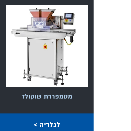
מטמפררת שוקולד
< לגלריה