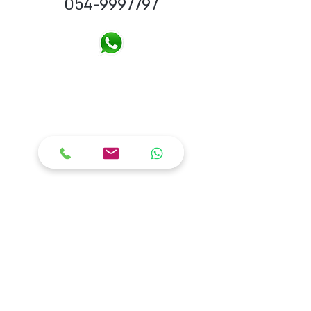
054-9997797
מכונות
מערכות אוטומטיות
מיקסרים
מערכות אוטומ
טיות
ללחם ולחמניות
מלושים
מכונות לפיתות
מערכות אוטומטיות
מולדרים
לפיתות ולחם שטוח
תנורים
שוקלות ומחלקות בצק
מכונות
לייצור גלידות
חדרי תפיחה
וקרמים
מרדדות
מטמפררת שוקולד
ציוד לקונדיטוריה
ציוד למאפיות פיתות
ציו
ד למאפיות יד שניה
תנור אבן ללחם