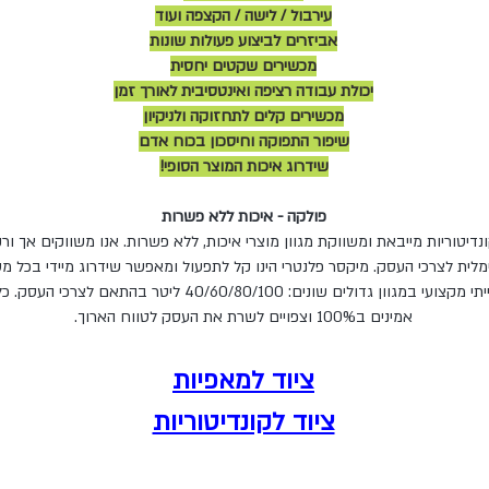
עירבול / לישה / הקצפה ועוד
אביזרים לביצוע פעולות שונות
מכשירים שקטים יחסית
יכולת עבודה רציפה ואינטסיבית לאורך זמן
מכשירים קלים לתחזוקה ולניקיון
שיפור התפוקה וחיסכון בכוח אדם
שידרוג איכות המוצר הסופי!
פולקה - איכות ללא פשרות
נדיטוריות מייבאת ומשווקת מגוון מוצרי איכות, ללא פשרות. אנו משווקים אך ורק
לית לצרכי העסק. מיקסר פלנטרי הינו קל לתפעול ומאפשר שידרוג מיידי בכל מט
לבחור מערבל בצק תעשייתי מקצועי במגוון גדולים שונים: 0/80/100
אמינים ב100% וצפויים לשרת את העסק לטווח הארוך.
ציוד למא
פיות
ציוד לקונדיטוריות