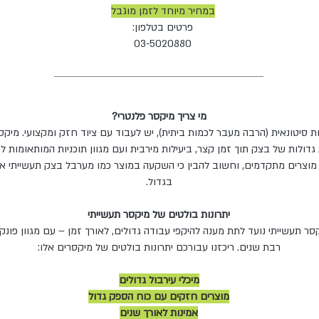
במחיר מיוחד לזמן מוגבל
פרטים בטלפון:
03-5020880
מי צריך מיקסר פלנטרי?
 סיטונאית (הרבה מעבר לכמות ביתית), יש לעבוד עם ציוד חזק ומקצועי. מיקס
גדולות של בצק תוך זמן קצר, ביעילות מירבית ועם מגוון תוכניות המותאומות לס
 מוצרים מתקדמים, וחשוב להבין כי השקעה במוצר כמו מערבל בצק תעשייתי א
בגדול.
יתרונות בולטים של מיקסר תעשייתי
ר תעשייתי נועד לתת מענה להיקפי עבודה גדולים, לאורך זמן – עם מגוון פונקצי
רבת שנים. ריכזנו עבורכם יתרונות בולטים של מיקסרים אלו:
מיכלי עירבול גדולים
מוצרים חזקים עם כוח הספק גדול
אמינות לאורך שנים