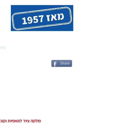
אודות המייסד - חנן פולקה
ציו
Share
פולקה ציוד למאפיות וקו