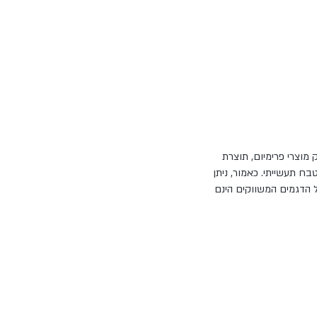
 מוצרי פרימיום, תוצרת
בח תעשייתי. כאמור, ניתן
40/6 ליטר בהתאם לצרכי העסק. כל הדגמים המשווקים הינם