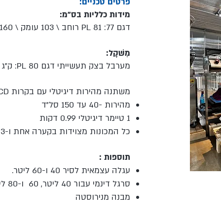
פרטים טכניים:
מידות כלליות בס"מ:
דגם PL 81 :77 רוחב \ 103 עומק \ 160 גובה
מִשׁקָל:
מערבל בצק תעשייתי דגם PL 80: ק"ג 280
משתנה מהירות דיגיטלי עם בקרות LCD, גרסת "VE":
מהירות -40 עד 150 סל"ד
1 טיימר דיגיטלי 0.99 דקות
כל המכונות מצוידות בקערה אחת ו-3 כלים (מרית, מטרפה וספירלה)
תוספות :
עגלה עצמאית לסיר 40 ו-60 ליטר.
סרגל דינמי עבור 40 ליטר, 60 ו-80 ליטר
מבנה מנירו
סטה