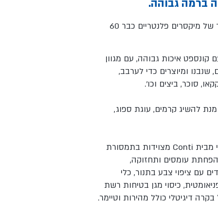
היא חברה מובילה בעולם בייצור של מיקסרים פלנטריים כבר 60
ונספט איכות גבוהה, עם מגוון
 שנבנו ומיוצרים כדי לערבב,
או, סוכר, ביצים וכו'.
נת להשיג קרמים, עוגת ספוג,
כל הגרסאות של מערבל בצק תעשייתי מבית Conti מצוידות בתמסורת
הפחתת עומסים ותחזוקה,
ד
ים עם ציפוי צבע בתנור, כלי
יאומטית, כיסוי מגן בטיחות רשת
קרה דיגיטלי כולל מהירות וטיימר.