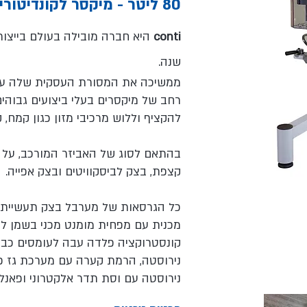
80 ליטר - מיקסר לקונדיטוריה ברמה גבוהה.
conti
שנה.
ממשיכה את המסורת העסקית שלה עם ק
רחב של מיקסרים בעלי ביצועים גבוהים,
להקציף וללוש מרכיבי מזון כגון קמח, קק
בהתאם לסוג של האביזר המורכב, על מ
קצפת, בצק לביסקוויטים ובצק אפייה.
מכנית עם מפחית מומנט מכני בשמן ל
קונסטרוקציה פלדה עבה לעומסים כב
נירוסטה, הרמת קערה עם מערכת גז פנ
נירוסטה עם וסת תדר אלקטרוני ופאנל ב