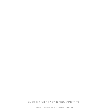
מכונות לפיתות
יחידה D11
1
מולדרים
מיקוד 7559914
תנורים
שוקלות ומחלקות בצק
חדרי תפיחה
מרדדות
מטמפררת שוקולד
ציוד לקונדיטוריה
ציוד למאפיות פיתות
ציו
ד למאפיות יד שניה
תנור אבן ללחם
תנור לפיצריה
הומוגנייזרים
מדיניות פרטיות
הצהרת נגישות
כל הזכויות שמורות לפולקה בע"מ © 2025