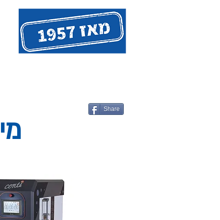
אודות המייסד - חנן פולקה
ציו
Share
מיק