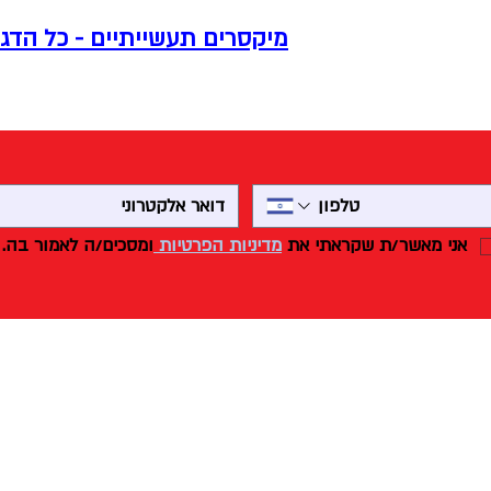
מיקסרים תעשייתיים - כל הדג
אני מאשר/ת שקראתי את 
מדיניות הפרטיות 
ומסכים/ה לאמור בה.
פולקה מסחר ושיווק
מכונות
ציוד למאפיות וקונדיטוריות
מיקסרים
אברהם בומה שביט 1
מלושים
ראשון לציון