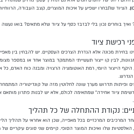
 חלום ריחני של לחמים חמים אלא גם תהליך עסקי מדויק שמתחיל 
ן
. הציוד שתבחרו ישפיע על איכות המוצרים, קצב העבודה, הרווחיות 
 ואיך בוחרים נכון בלי לבזבז כסף על ציוד שלא מתאים? בואו נעשה 
י רכישת ציוד
ו בחירת מכונה אלא הגדרת הצרכים העסקיים. יש להבחין בין מאפיי
גוונות, לבין קו ייצור תעשייתי המתמקד במוצר אחד או במספר מצומ
 היקף הייצור היומי, רמת האוטומציה הרצויה ומבנה כוח האדם, כל 
הנדרש.
 ופיתות תדרוש מערך שונה לחלוטין מזה של קונדיטוריה המתמחה 
“רשימת ציוד אחידה” שמתאימה לכולם, אלא יש לבנות פתרון מותאם א
יים: נקודת ההתחלה של כל תהליך
חד המרכיבים המרכזיים בכל מאפייה, שכן הוא אחראי על תהליך הלי
לסטיות שלו ואיכות המוצר הסופי. קיימים שני סוגים עיקריים של מ