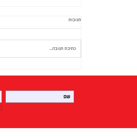
תגובות
כתיבת תגובה...
מדריך בחירה: כל מה שצריך לדעת
על ציוד למאפיות וקונדיטוריות