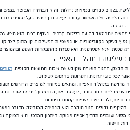
לישת בצקים כבדים בכמויות גדולות, והוא הבחירה הנפוצה במאפיות
 מבנה הלישה שלו מאפשר עבודה יעילה תוך שמירה על טמפרטורת ה
 התסיסה.
מתאים יותר לעבודה עם בלילות, קרמים ובצקים רכים. הוא מציע גמי
ן נפוץ בעיקר בקונדיטוריות או במאפיות המשלבות קו מתוק לצד קו מ
רק טכנית, אלא אסטרטגית. היא נגזרת מהתמקדות העסק ומהמוצרים ה
ם: שליטה בתהליך האפייה
ת הבצק, התנור הוא זה שקובע את איכות התוצאה הסופית. 
תנורים
אשר לכל סוג יתרונות וחסרונות בהתאם לשימוש.
 מדויקת בתהליך האפייה, ומתאים במיוחד למוצרים הדורשים תשומ
ים ארטיזנליים. תנור טורבו, לעומת זאת, מבוסס על זרימת אוויר חם ו
נוניות, ולכן נפוץ במאפיות קטנות ובינוניות.
י בהיקפים גדולים, תנור מנהרה הוא הבחירה המובילה. מדובר במערכ
 מסוע ועוברים תהליך אפייה מבוקר. היתרון המרכזי הוא תפוקה גב
דות הייצור.