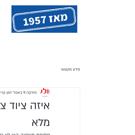
אודות המייסד - חנן פולקה
ציו
מידע מקצועי
פולקה
9 באפר׳
זמן קריאה 3
איזה ציוד צ
מלא