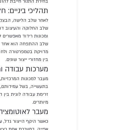
בחירת התנור חייבת להתבס
תהליכי ביניים: ח
לאחר שלב הלישה, הבצק ע
שלב החלוקה והעיצוב דורש
ומכונות רידוד מאפשרים 
שלב ההתפחה הוא אחד הש
מדויקת בטמפרטורה ולחות
בין מחזורי ייצור שונים.
מערכות עבודה ומ
מעבר למכונות המרכזיות,
בתעשייה, בשל עמידותם, ק
זרימת עבודה לוגית בין 
מיותרים.
מעבר לאוטומציה:
כאשר היקף הייצור גדל, ע
אפייה, במערכת אחת רציפ