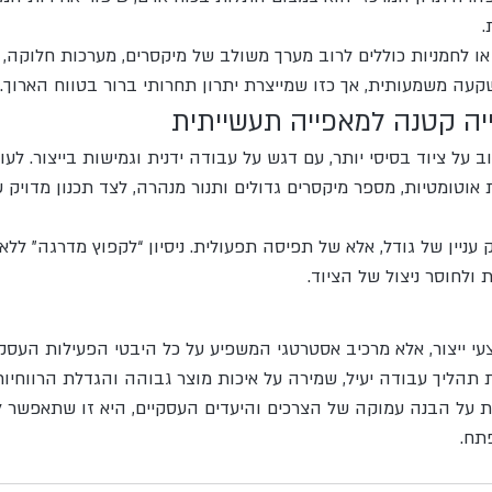
.
ם או לחמניות כוללים לרוב מערך משולב של מיקסרים, מערכות חלוקה,
קעה משמעותית, אך כזו שמייצרת יתרון תחרותי ברור בטווח הארוך.
יה קטנה למאפייה תעשייתית
על ציוד בסיסי יותר, עם דגש על עבודה ידנית וגמישות בייצור. לעו
וטומטיות, מספר מיקסרים גדולים ותנור מנהרה, לצד תכנון מדויק ש
 עניין של גודל, אלא של תפיסה תפעולית. ניסיון “לקפוץ מדרגה” ללא ת
ולחוסר ניצול של הציוד.
צעי ייצור, אלא מרכיב אסטרטגי המשפיע על כל היבטי הפעילות העסקית
תהליך עבודה יעיל, שמירה על איכות מוצר גבוהה והגדלת הרווחיות 
על הבנה עמוקה של הצרכים והיעדים העסקיים, היא זו שתאפשר ל
תח.