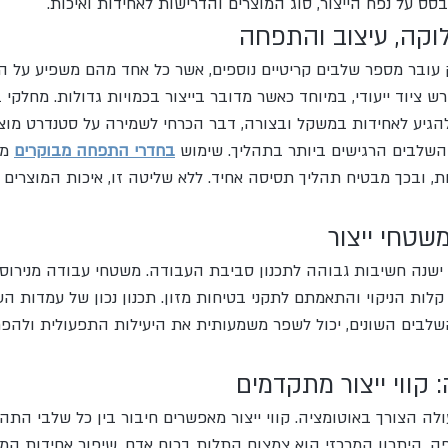
ס על נפח הייצור, סוג המוצרים והדרישות לאחידות ואיכות.
לוקה, עיצוב והתפחה
ובר מספר שלבים קריטיים נוספים, אשר כל אחד מהם משפיע על ה
 ציוד ייעודי, במיוחד כאשר מדובר בייצור בכמויות גדולות. מחלקי 
להגיע לאחידות במשקל ובצורה, דבר הכרחי לשמירה על סטנדרט מוצר
לבים הרגישים ביותר בתהליך. שימוש 
בחדרי התפחה מבוקרים
 מ
, ובכך מבטיח תהליך תסיסה אחיד. ללא שליטה זו, איכות המוצרים 
שטחי ייצור
 ישנה חשיבות גבוהה לתכנון סביבת העבודה. משטחי עבודה מנירו
לות הניקוי והתאמתם לתקני בטיחות מזון. תכנון נכון של עמדות הע
השלבים השונים, יכול לשפר משמעותית את היעילות התפעולית ולהפח
 קווי ייצור מתקדמים
ולה הצורך באוטומציה. קווי ייצור מאפשרים חיבור בין כל שלבי התהל
ה. היתרון המרכזי הוא צמצום התלות בכוח אדם, שיפור אחידות המו